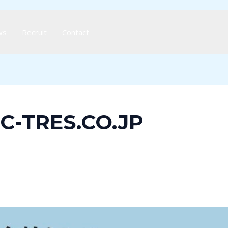
ws
Recruit
Contact
-TRES.CO.JP