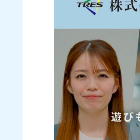
サ
イ
ト
開
設
し
ま
し
た！