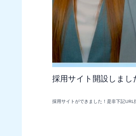
採用サイト開設しまし
コメントする
/
未分類
/
postmaster@c-tr
採用サイトができました！是非下記URL採用サイトから
Read More »