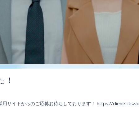
た！
es.co.jp
のご応募お待ちしております！ https://clients.itszai.jp/4d