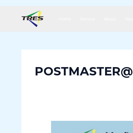
内
容
Home
Service
About
Ne
を
ス
キ
ッ
プ
POSTMASTER@C
採
用