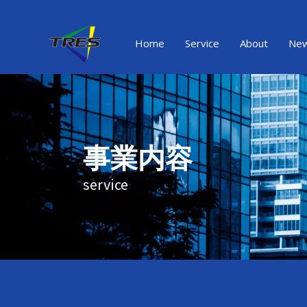
内
容
を
Home
Service
About
Ne
ス
キ
ッ
プ
事業内容
service