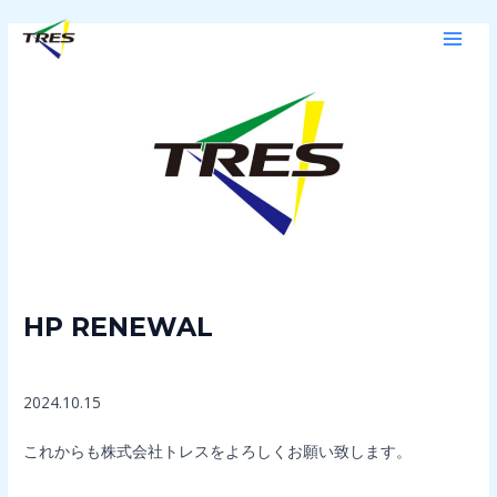
内
Post
MAI
容
navigation
MEN
を
ス
キ
ッ
プ
HP RENEWAL
コメントする
/
未分類
/ By
admin
2024.10.15
これからも株式会社トレスをよろしくお願い致します。