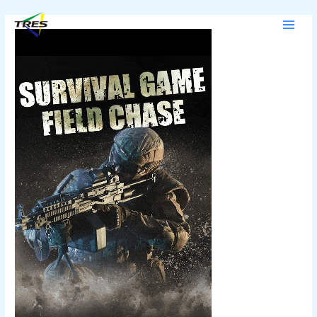
内
Post
MAI
容
navigation
MEN
を
ス
キ
ッ
プ