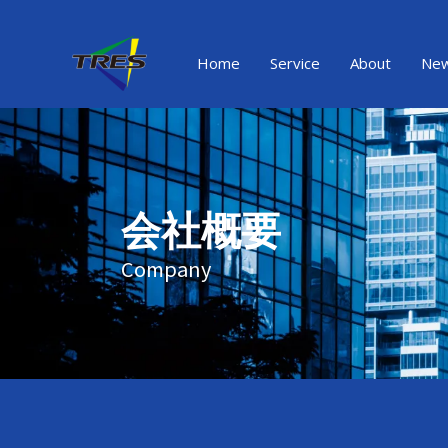
内
容
を
Home
Service
About
Ne
ス
キ
ッ
プ
会社概要
Company